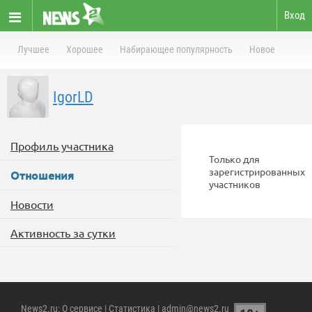
Вход
Лучшее
Хорошее
Набирающее популярность
Новое
IgorLD
Профиль участника
Только для
зарегистрированных
Отношения
участников
Новости
Активность за сутки
News2.ru
:
О сервисе
|
Статистика
| admin@news2.ru