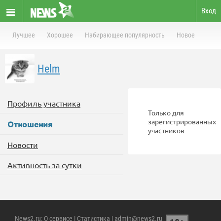
Вход
Лучшее
Хорошее
Набирающее популярность
Новое
Helm
Профиль участника
Только для
зарегистрированных
Отношения
участников
Новости
Активность за сутки
News2.ru
:
О сервисе
|
Статистика
| admin@news2.ru