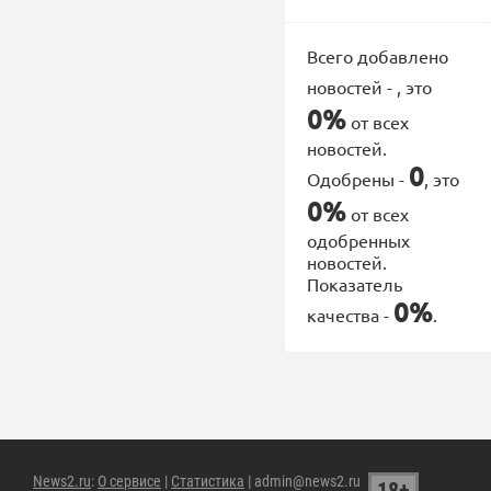
Всего добавлено
новостей -
, это
0%
от всех
новостей.
0
Одобрены -
, это
0%
от всех
одобренных
новостей.
Показатель
0%
качества -
.
News2.ru
:
О сервисе
|
Статистика
| admin@news2.ru
18+