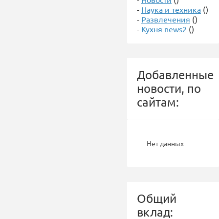
-
Наука и техника
()
-
Развлечения
()
-
Кухня news2
()
Добавленные
новости, по
сайтам:
Нет данных
Общий
вклад: