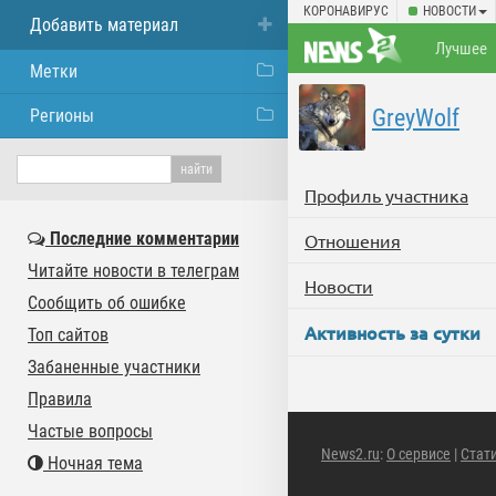
КОРОНАВИРУС
НОВОСТИ
Добавить материал
Лучшее
Метки
GreyWolf
Регионы
Профиль участника
Последние комментарии
Отношения
Читайте новости в телеграм
Новости
Сообщить об ошибке
Активность за сутки
Топ сайтов
Забаненные участники
Правила
Частые вопросы
News2.ru
:
О сервисе
|
Стат
Ночная тема