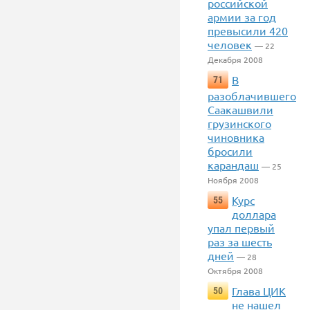
российской
армии за год
превысили 420
человек
— 22
Декабря 2008
В
71
разоблачившего
Саакашвили
грузинского
чиновника
бросили
карандаш
— 25
Ноября 2008
Курс
55
доллара
упал первый
раз за шесть
дней
— 28
Октября 2008
Глава ЦИК
50
не нашел