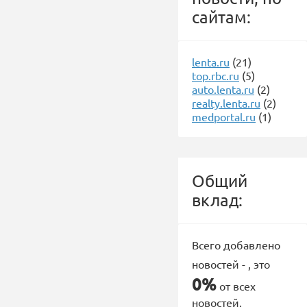
сайтам:
lenta.ru
(21)
top.rbc.ru
(5)
auto.lenta.ru
(2)
realty.lenta.ru
(2)
medportal.ru
(1)
Общий
вклад:
Всего добавлено
новостей -
, это
0%
от всех
новостей.