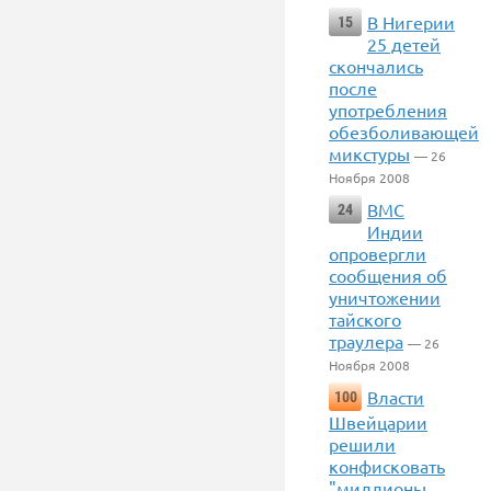
В Нигерии
15
25 детей
скончались
после
употребления
обезболивающей
микстуры
— 26
Ноября 2008
ВМС
24
Индии
опровергли
сообщения об
уничтожении
тайского
траулера
— 26
Ноября 2008
Власти
100
Швейцарии
решили
конфисковать
"миллионы