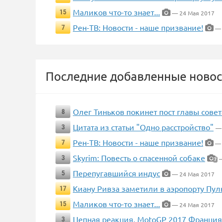
Маликов что-то знает...
15
— 24 Мая 2017
Рен-ТВ: Новости - наше призвание!
7
— 
Последние добавленные новос
Олег Тиньков покинет пост главы сове
8
Цитата из статьи "Одно расстройство"
3
—
Рен-ТВ: Новости - наше призвание!
7
— 
Skyrim: Повесть о спасенной собаке
3
—
7
Перепугавшийся индус
5
— 24 Мая 2017
Киану Ривза заметили в аэропорту Пул
17
Маликов что-то знает...
15
— 24 Мая 2017
Цепная реакция, MotoGP 2017 Франция
3