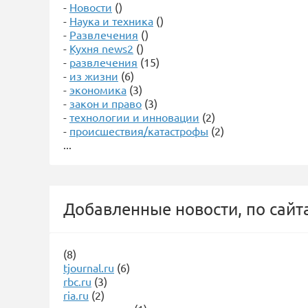
-
Новости
()
-
Наука и техника
()
-
Развлечения
()
-
Кухня news2
()
-
развлечения
(15)
-
из жизни
(6)
-
экономика
(3)
-
закон и право
(3)
-
технологии и инновации
(2)
-
происшествия/катастрофы
(2)
...
Добавленные новости, по сайт
(8)
tjournal.ru
(6)
rbc.ru
(3)
ria.ru
(2)