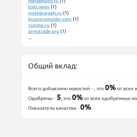
megamozg.ru
(1)
tmb.news
(1)
rustelegraph.ru
(1)
businessinsider.com
(1)
1prime.ru
(1)
armstrade.org
(1)
...
Общий вклад:
0%
Всего добавлено новостей -
, это
от всех 
5
0%
Одобрены -
, это
от всех одобренных но
0%
Показатель качества -
.