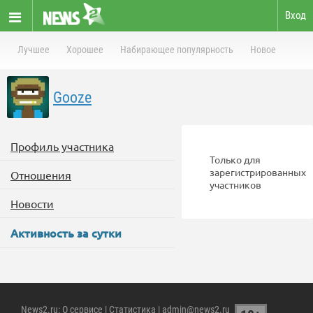
Вход
Лучшее
Хорошее
Набирающее популярность
Новое
Gooze
Профиль участника
Только для
зарегистрированных
Отношения
участников
Новости
Активность за сутки
News2.ru
:
О сервисе
|
Статистика
| admin@news2.ru