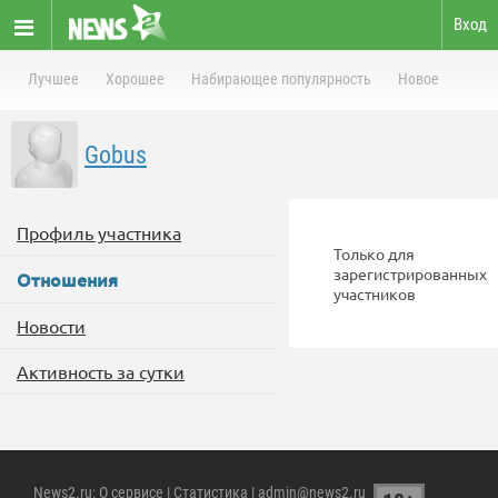
Вход
Лучшее
Хорошее
Набирающее популярность
Новое
Gobus
Профиль участника
Только для
зарегистрированных
Отношения
участников
Новости
Активность за сутки
News2.ru
:
О сервисе
|
Статистика
| admin@news2.ru