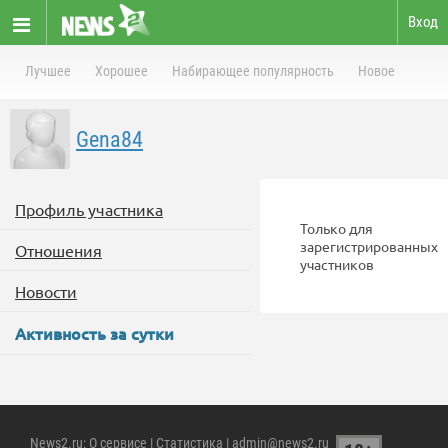
Вход
Лучшее
Хорошее
Набирающее популярность
Новое
Gena84
Профиль участника
Только для
зарегистрированных
Отношения
участников
Новости
Активность за сутки
News2.ru
:
О сервисе
|
Статистика
| admin@news2.ru