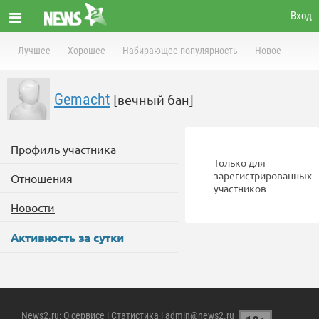
Вход
Лучшее
Хорошее
Набирающее популярность
Новое
Gemacht
[вечный бан]
Профиль участника
Только для
зарегистрированных
Отношения
участников
Новости
Активность за сутки
News2.ru
:
О сервисе
|
Статистика
| admin@news2.ru