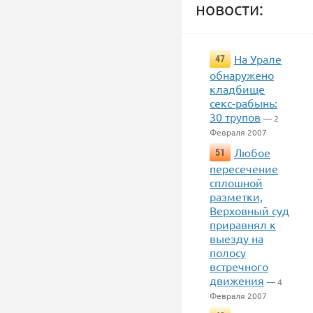
новости:
На Урале
47
обнаружено
кладбище
секс-рабынь:
30 трупов
— 2
Февраля 2007
Любое
51
пересечение
сплошной
разметки,
Верховный суд
приравнял к
выезду на
полосу
встречного
движения
— 4
Февраля 2007