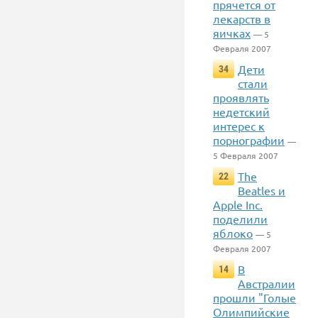
прячется от
лекарств в
яичках
— 5
Февраля 2007
Дети
34
стали
проявлять
недетский
интерес к
порнографии
—
5 Февраля 2007
The
22
Beatles и
Apple Inc.
поделили
яблоко
— 5
Февраля 2007
В
14
Австралии
прошли "Голые
Олимпийские