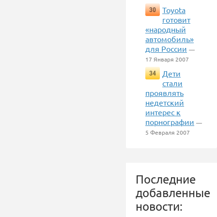
Toyota
30
готовит
«народный
автомобиль»
для России
—
17 Января 2007
Дети
34
стали
проявлять
недетский
интерес к
порнографии
—
5 Февраля 2007
Последние
добавленные
новости: