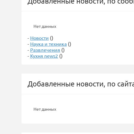
Добавленные новости, по соо
Нет данных
-
Новости
()
-
Наука и техника
()
-
Развлечения
()
-
Кухня news2
()
Добавленные новости, по сайт
Нет данных