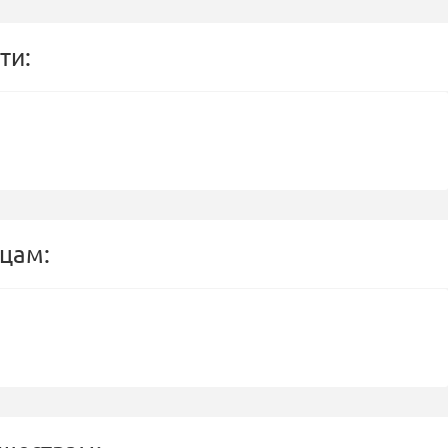
ти:
цам: