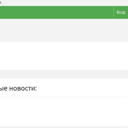
И
Вход
е новости: