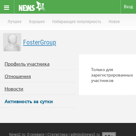
Вход
Лучшее
Хорошее
Набирающее популярность
Новое
FosterGroup
Профиль участника
Только для
зарегистрированных
Отношения
участников
Новости
Активность за сутки
News2.ru
:
О сервисе
|
Статистика
| admin@news2.ru