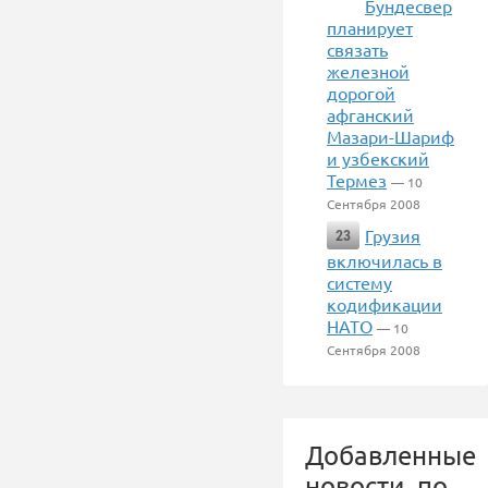
Бундесвер
планирует
связать
железной
дорогой
афганский
Мазари-Шариф
и узбекский
Термез
— 10
Сентября 2008
Грузия
23
включилась в
систему
кодификации
НАТО
— 10
Сентября 2008
Добавленные
новости, по