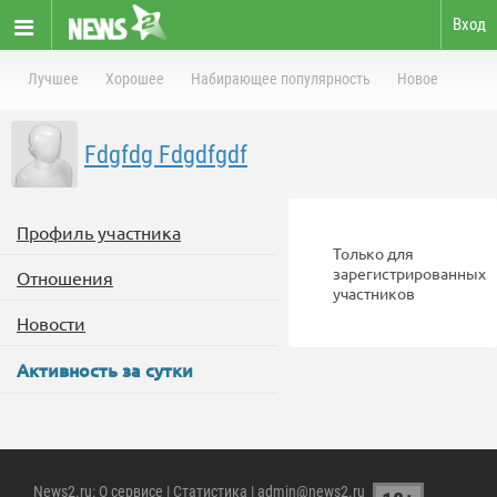
Вход
Лучшее
Хорошее
Набирающее популярность
Новое
Fdgfdg Fdgdfgdf
Профиль участника
Только для
зарегистрированных
Отношения
участников
Новости
Активность за сутки
News2.ru
:
О сервисе
|
Статистика
| admin@news2.ru