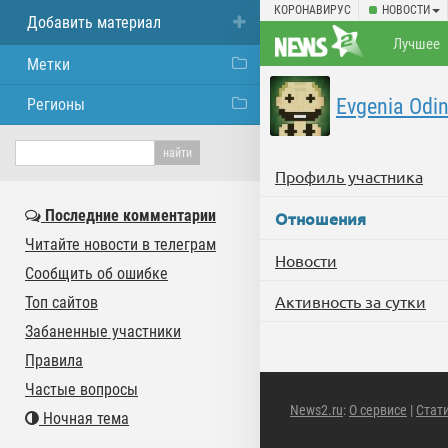
КОРОНАВИРУС
НОВОСТИ
Добавить материал
Лучшее
Метки
Evgenia Odi
Регионы
Профиль участника
Последние комментарии
Отношения
Читайте новости в телеграм
Новости
Сообщить об ошибке
Активность за сутки
Топ сайтов
Забаненные участники
Правила
Частые вопросы
News2.ru
:
О сервисе
|
Стат
Ночная тема