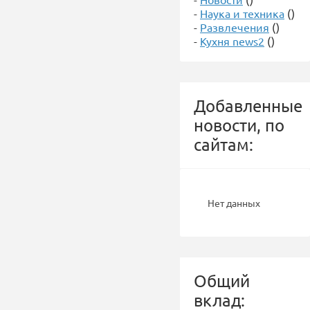
-
Наука и техника
()
-
Развлечения
()
-
Кухня news2
()
Добавленные
новости, по
сайтам:
Нет данных
Общий
вклад: