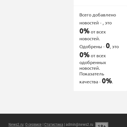
Всего добавлено
новостей -
, это
0%
от всех
новостей.
0
Одобрены -
, это
0%
от всех
одобренных
новостей.
Показатель
0%
качества -
.
News2.ru
:
О сервисе
|
Статистика
| admin@news2.ru
18+