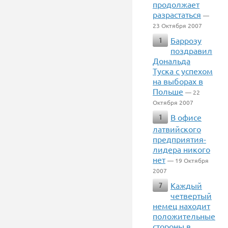
продолжает
разрастаться
—
23 Октября 2007
Баррозу
1
поздравил
Дональда
Туска с успехом
на выборах в
Польше
— 22
Октября 2007
В офисе
1
латвийского
предприятия-
лидера никого
нет
— 19 Октября
2007
Каждый
7
четвертый
немец находит
положительные
стороны в