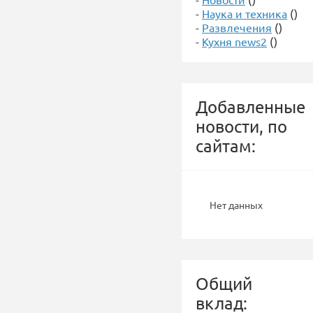
-
Наука и техника
()
-
Развлечения
()
-
Кухня news2
()
Добавленные
новости, по
сайтам:
Нет данных
Общий
вклад: