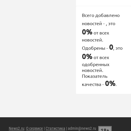
Всего добавлено
новостей -
, это
0%
от всех
новостей.
0
Одобрены -
, это
0%
от всех
одобренных
новостей.
Показатель
0%
качества -
.
News2.ru
:
О сервисе
|
Статистика
| admin@news2.ru
18+