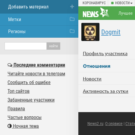
КОРОНАВИРУС
НОВОСТИ
Добавить материал
Лучшее
Метки
Dogmit
Регионы
Профиль участника
Последние комментарии
Отношения
Читайте новости в телеграм
Новости
Сообщить об ошибке
Активность за сутки
Топ сайтов
Забаненные участники
Правила
Частые вопросы
News2.ru
:
О сервисе
|
Стат
Ночная тема