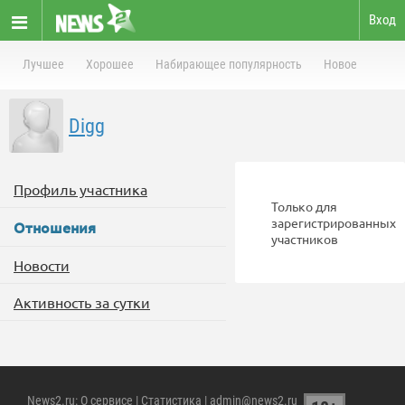
Вход
Лучшее
Хорошее
Набирающее популярность
Новое
Digg
Профиль участника
Только для
зарегистрированных
Отношения
участников
Новости
Активность за сутки
News2.ru
:
О сервисе
|
Статистика
| admin@news2.ru