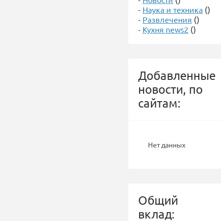
-
Наука и техника
()
-
Развлечения
()
-
Кухня news2
()
Добавленные
новости, по
сайтам:
Нет данных
Общий
вклад: