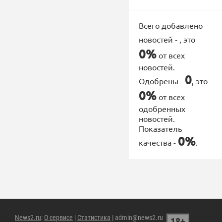
Всего добавлено
новостей -
, это
0%
от всех
новостей.
0
Одобрены -
, это
0%
от всех
одобренных
новостей.
Показатель
0%
качества -
.
News2.ru
:
О сервисе
|
Статистика
| admin@news2.ru
18+