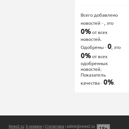
Всего добавлено
новостей -
, это
0%
от всех
новостей.
0
Одобрены -
, это
0%
от всех
одобренных
новостей.
Показатель
0%
качества -
.
News2.ru
:
О сервисе
|
Статистика
| admin@news2.ru
18+