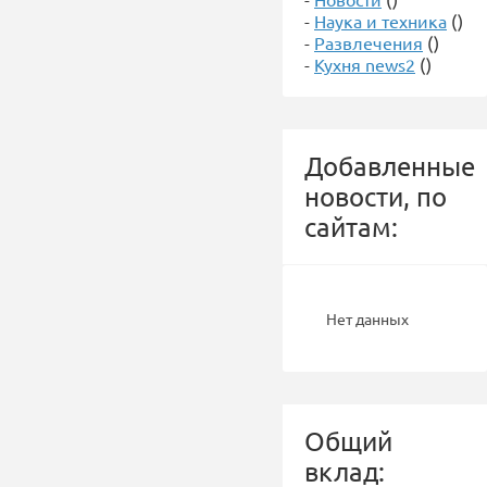
-
Наука и техника
()
-
Развлечения
()
-
Кухня news2
()
Добавленные
новости, по
сайтам:
Нет данных
Общий
вклад: