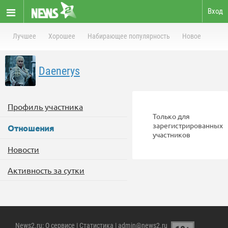
Вход
Лучшее
Хорошее
Набирающее популярность
Новое
Daenerys
Профиль участника
Только для
зарегистрированных
Отношения
участников
Новости
Активность за сутки
News2.ru
:
О сервисе
|
Статистика
| admin@news2.ru