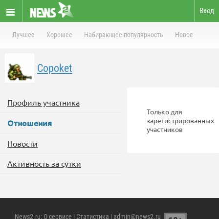
Вход
Лучшее
Хорошее
Набирающее популярность
Новое
Copoket
Профиль участника
Только для
зарегистрированных
Отношения
участников
Новости
Активность за сутки
News2.ru
:
О сервисе
|
Статистика
| admin@news2.ru