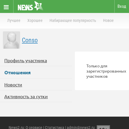
Вход
Лучшее
Хорошее
Набирающее популярность
Новое
Conso
Профиль участника
Только для
зарегистрированных
Отношения
участников
Новости
Активность за сутки
News2.ru
:
О сервисе
|
Статистика
| admin@news2.ru