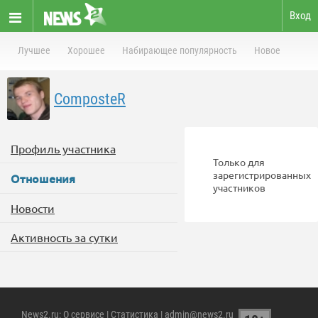
Вход
Лучшее
Хорошее
Набирающее популярность
Новое
ComposteR
Профиль участника
Только для
зарегистрированных
Отношения
участников
Новости
Активность за сутки
News2.ru
:
О сервисе
|
Статистика
| admin@news2.ru