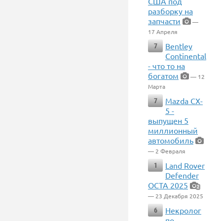
США под
разборку на
запчасти
—
17 Апреля
Bentley
7
Continental
- что то на
богатом
— 12
Марта
Mazda CX-
7
5 -
выпущен 5
миллионный
автомобиль
— 2 Февраля
Land Rover
1
Defender
OCTA 2025
2
— 23 Декабря 2025
Некролог
6
по