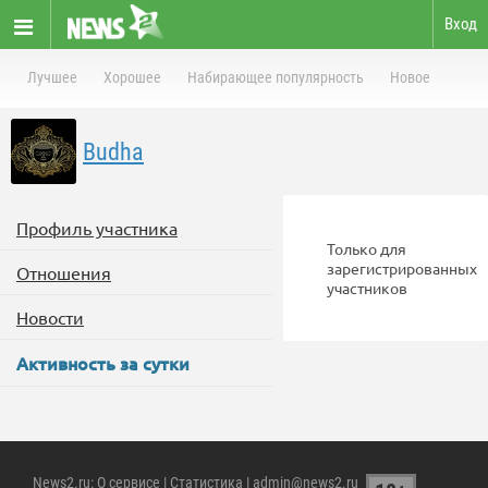
Вход
Лучшее
Хорошее
Набирающее популярность
Новое
Budha
Профиль участника
Только для
зарегистрированных
Отношения
участников
Новости
Активность за сутки
News2.ru
:
О сервисе
|
Статистика
| admin@news2.ru