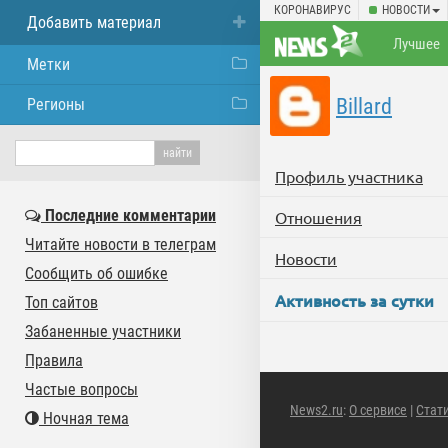
КОРОНАВИРУС
НОВОСТИ
Добавить материал
Лучшее
Метки
Billard
Регионы
Профиль участника
Последние комментарии
Отношения
Читайте новости в телеграм
Новости
Сообщить об ошибке
Активность за сутки
Топ сайтов
Забаненные участники
Правила
Частые вопросы
News2.ru
:
О сервисе
|
Стат
Ночная тема