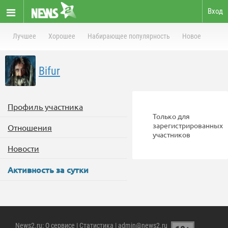
Вход
Лучшее
Хорошее
Набирающее популярность
Новое
Bifur
Профиль участника
Только для
зарегистрированных
Отношения
участников
Новости
Активность за сутки
News2.ru
:
О сервисе
|
Статистика
| admin@news2.ru