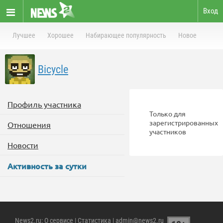
Вход
Лучшее
Хорошее
Набирающее популярность
Новое
Bicycle
Профиль участника
Только для
зарегистрированных
Отношения
участников
Новости
Активность за сутки
News2.ru
:
О сервисе
|
Статистика
| admin@news2.ru