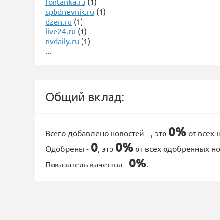
fontanka.ru
(1)
spbdnevnik.ru
(1)
dzen.ru
(1)
live24.ru
(1)
nvdaily.ru
(1)
...
Общий вклад:
0%
Всего добавлено новостей -
, это
от всех 
0
0%
Одобрены -
, это
от всех одобренных но
0%
Показатель качества -
.