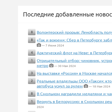
Последние добавленные новос
Волонтерский прорыв: Ленобласть по
8
«Так и воюем»: Сбер в Петербурге заб
8
— 7 Июня 2024
Арктический флот на Неве: в Петербу
4
Отрицательный отбор: чиновник, устро
1
метро
— 30 Мая 2024
На выставке «Россия» в Москве началс
3
Реальные владельцы ООО «Такси»: кто 
2
автобуса уснул за рулем
— 18 Мая 2024
В Смольном наградили медалями и часа
8
Вернуть в Белоруссию: в Смольном реш
1
2024