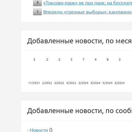
«Токсово-парк» не про парк: на беспла
4
Впереди «грязные выборы»: кампанию 
1
Добавленные новости, по меся
3
2
2
5
7
4
8
2
11/2021
2/2022
3/2022
4/2022
3/2024
4/2024
5/2024
6/2024
Добавленные новости, по соо
-
Новости
()