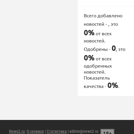
Всего добавлено
новостей -
, это
0%
от всех
новостей.
0
Одобрены -
, это
0%
от всех
одобренных
новостей.
Показатель
0%
качества -
.
News2.ru
:
О сервисе
|
Статистика
| admin@news2.ru
18+