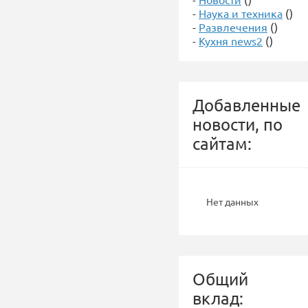
-
Наука и техника
()
-
Развлечения
()
-
Кухня news2
()
Добавленные
новости, по
сайтам:
Нет данных
Общий
вклад: