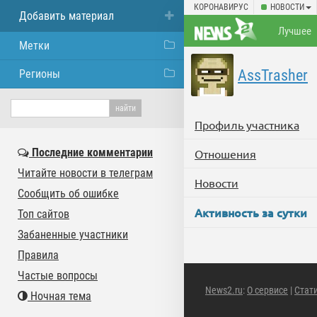
КОРОНАВИРУС
НОВОСТИ
Добавить материал
Лучшее
Метки
AssTrasher
Регионы
Профиль участника
Последние комментарии
Отношения
Читайте новости в телеграм
Новости
Сообщить об ошибке
Активность за сутки
Топ сайтов
Забаненные участники
Правила
Частые вопросы
News2.ru
:
О сервисе
|
Стат
Ночная тема