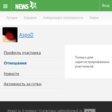
Вход
Лучшее
Хорошее
Набирающее популярность
Новое
AspoD
Профиль участника
Только для
зарегистрированных
Отношения
участников
Новости
Активность за сутки
News2.ru
:
О сервисе
|
Статистика
| admin@news2.ru