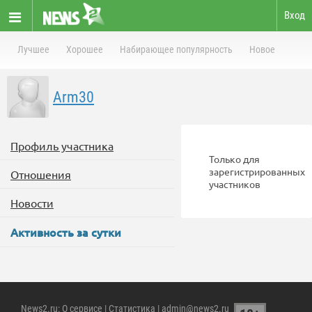
Вход
Лучшее
Хорошее
Набирающее популярность
Новое
Arm30
Профиль участника
Только для
зарегистрированных
Отношения
участников
Новости
Активность за сутки
News2.ru
:
О сервисе
|
Статистика
| admin@news2.ru