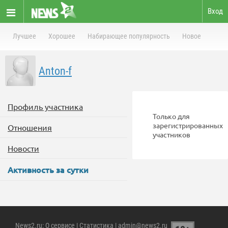
Вход
Лучшее
Хорошее
Набирающее популярность
Новое
Anton-f
Профиль участника
Только для
зарегистрированных
Отношения
участников
Новости
Активность за сутки
News2.ru
:
О сервисе
|
Статистика
| admin@news2.ru