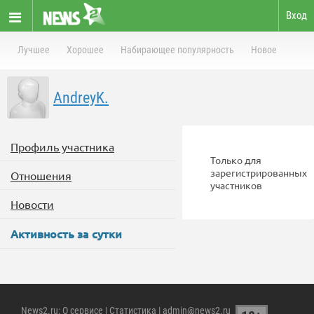
Вход
Лучшее
Хорошее
Набирающее популярность
Новое
AndreyK.
Профиль участника
Только для
зарегистрированных
Отношения
участников
Новости
Активность за сутки
News2.ru
:
О сервисе
|
Статистика
| admin@news2.ru