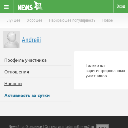
Вход
Лучшее
Хорошее
Набирающее популярность
Новое
Andreiii
Профиль участника
Только для
зарегистрированных
Отношения
участников
Новости
Активность за сутки
News2.ru
:
О сервисе
|
Статистика
| admin@news2.ru