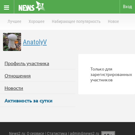
Вход
Лучшее
Хорошее
Набирающее популярность
Новое
AnatolyV
Профиль участника
Только для
зарегистрированных
Отношения
участников
Новости
Активность за сутки
News2.ru
:
О сервисе
|
Статистика
| admin@news2.ru