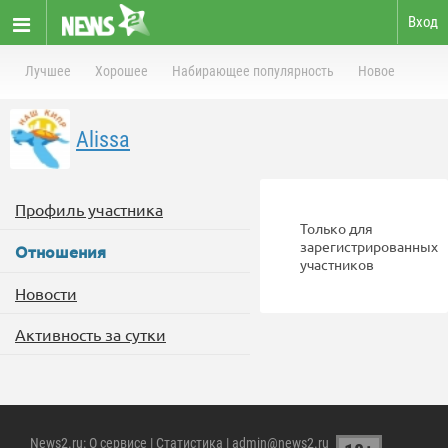
Вход
Лучшее
Хорошее
Набирающее популярность
Новое
Alissa
Профиль участника
Только для
зарегистрированных
Отношения
участников
Новости
Активность за сутки
News2.ru
:
О сервисе
|
Статистика
| admin@news2.ru