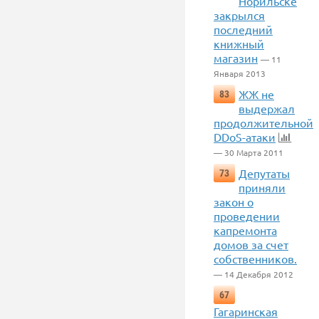
Норильске
закрылся
последний
книжный
магазин
— 11
Января 2013
ЖЖ не
83
выдержал
продолжительной
DDoS-атаки
— 30 Марта 2011
Депутаты
73
приняли
закон о
проведении
капремонта
домов за счет
собственников.
— 14 Декабря 2012
67
Гагаринская