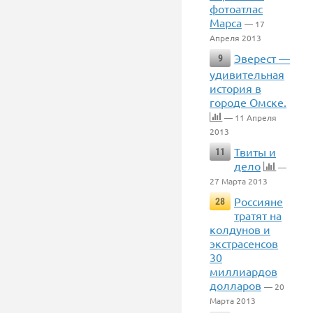
фотоатлас
Марса
— 17
Апреля 2013
Эверест —
9
удивительная
история в
городе Омске.
— 11 Апреля
2013
Твиты и
11
дело
—
27 Марта 2013
Россияне
28
тратят на
колдунов и
экстрасенсов
30
миллиардов
долларов
— 20
Марта 2013