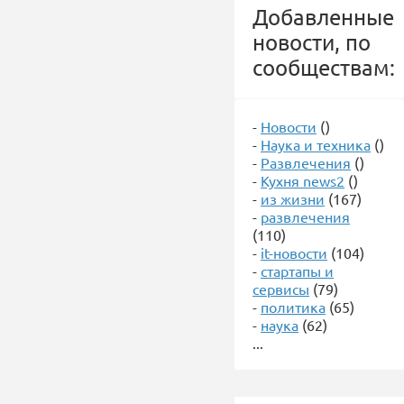
Добавленные
новости, по
сообществам:
-
Новости
()
-
Наука и техника
()
-
Развлечения
()
-
Кухня news2
()
-
из жизни
(167)
-
развлечения
(110)
-
it-новости
(104)
-
стартапы и
сервисы
(79)
-
политика
(65)
-
наука
(62)
...