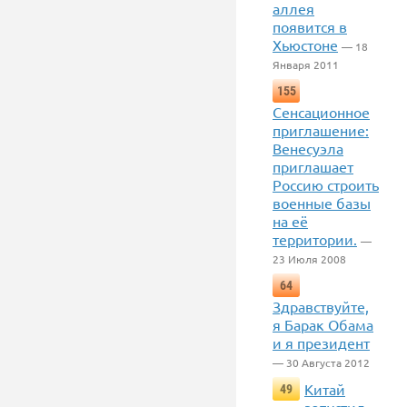
аллея
появится в
Хьюстоне
— 18
Января 2011
155
Сенсационное
приглашение:
Венесуэла
приглашает
Россию строить
военные базы
на её
территории.
—
23 Июля 2008
64
Здравствуйте,
я Барак Обама
и я президент
— 30 Августа 2012
Китай
49