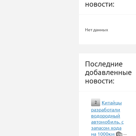
новости:
Нет данных
Последние
добавленные
новости:
Китайцы
2
разработали
водородный
автомобиль, с
запасом хода
на 1000км
—
6