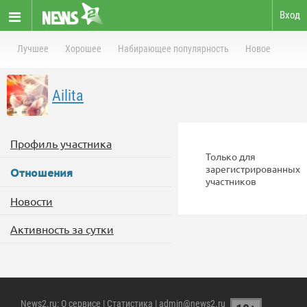
Вход
Лучшее
Хорошее
Набирающее популярность
Новое
Ailita
Профиль участника
Только для
зарегистрированных
Отношения
участников
Новости
Активность за сутки
News2.ru
:
О сервисе
|
Статистика
| admin@news2.ru