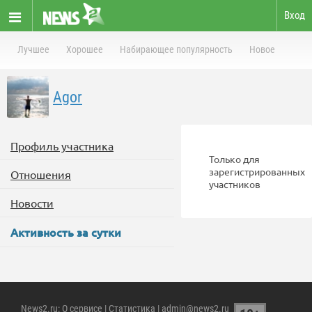
Вход
Лучшее
Хорошее
Набирающее популярность
Новое
Agor
Профиль участника
Только для
зарегистрированных
Отношения
участников
Новости
Активность за сутки
News2.ru
:
О сервисе
|
Статистика
| admin@news2.ru