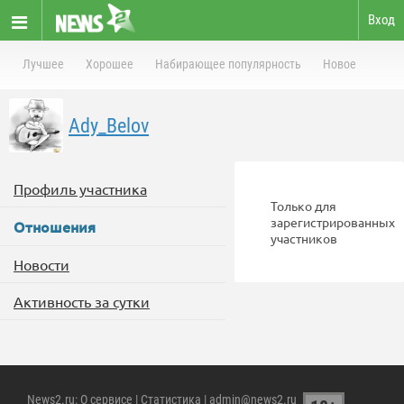
Вход
Лучшее
Хорошее
Набирающее популярность
Новое
Ady_Belov
Профиль участника
Только для
зарегистрированных
Отношения
участников
Новости
Активность за сутки
News2.ru
:
О сервисе
|
Статистика
| admin@news2.ru