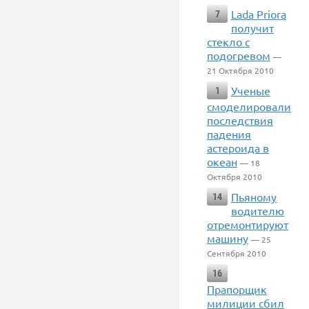
Lada Priora
7
получит
стекло с
подогревом
—
21 Октября 2010
Ученые
1
смоделировали
последствия
падения
астероида в
океан
— 18
Октября 2010
Пьяному
14
водителю
отремонтируют
машину
— 25
Сентября 2010
16
Прапорщик
милиции сбил