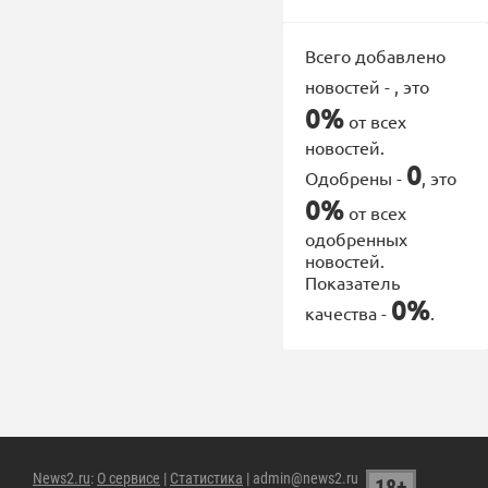
Всего добавлено
новостей -
, это
0%
от всех
новостей.
0
Одобрены -
, это
0%
от всех
одобренных
новостей.
Показатель
0%
качества -
.
News2.ru
:
О сервисе
|
Статистика
| admin@news2.ru
18+