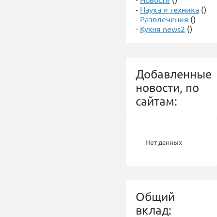
-
Наука и техника
()
-
Развлечения
()
-
Кухня news2
()
Добавленные
новости, по
сайтам:
Нет данных
Общий
вклад: