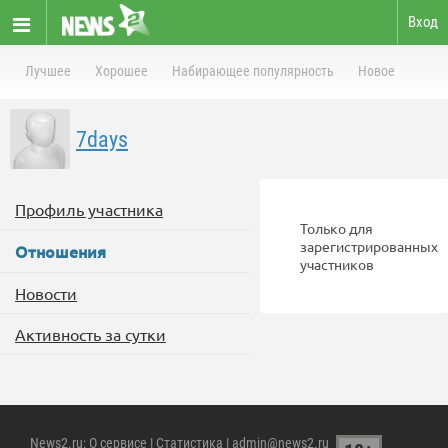
Вход
Лучшее
Хорошее
Набирающее популярность
Новое
7days
Профиль участника
Только для
зарегистрированных
Отношения
участников
Новости
Активность за сутки
News2.ru
:
О сервисе
|
Статистика
| admin@news2.ru